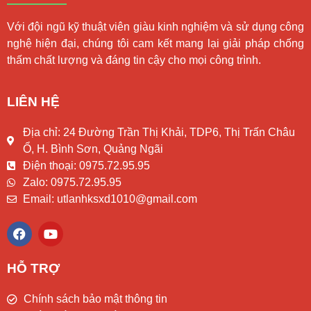
Với đội ngũ kỹ thuật viên giàu kinh nghiệm và sử dụng công
nghệ hiện đại, chúng tôi cam kết mang lại giải pháp chống
thấm chất lượng và đáng tin cậy cho mọi công trình.
LIÊN HỆ
Địa chỉ: 24 Đường Trần Thị Khải, TDP6, Thị Trấn Châu
Ổ, H. Bình Sơn, Quảng Ngãi
Điện thoại: 0975.72.95.95
Zalo: 0975.72.95.95
Email: utlanhksxd1010@gmail.com
F
Y
a
o
c
u
e
t
HỖ TRỢ
b
u
o
b
Chính sách bảo mật thông tin
o
e