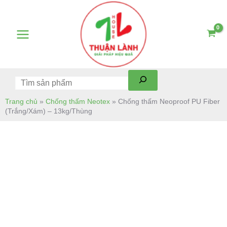
Skip
Tìm
Main
to
kiếm
Menu
content
Trang chủ
»
Chống thấm Neotex
»
Chống thấm Neoproof PU Fiber
(Trắng/Xám) – 13kg/Thùng