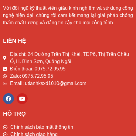
Với đội ngũ kỹ thuật viên giàu kinh nghiệm và sử dụng công
nghệ hiện đại, chúng tôi cam kết mang lại giải pháp chống
thấm chất lượng và đáng tin cậy cho mọi công trình.
LIÊN HỆ
Địa chỉ: 24 Đường Trần Thị Khải, TDP6, Thị Trấn Châu
Ổ, H. Bình Sơn, Quảng Ngãi
Điện thoại: 0975.72.95.95
Zalo: 0975.72.95.95
Email: utlanhksxd1010@gmail.com
F
Y
a
o
c
u
e
t
HỖ TRỢ
b
u
o
b
Chính sách bảo mật thông tin
o
e
k
Chính sách giao hàng