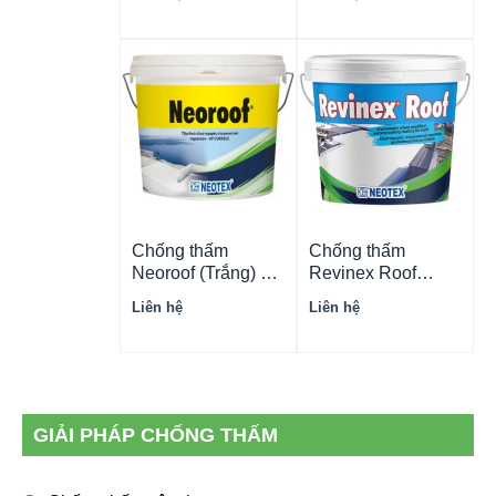
10lít/Thùng
12kg/Thùng
Chống thấm
Chống thấm
Neoroof (Trắng) –
Revinex Roof
13kg/Thùng
(Xám) –
Liên hệ
Liên hệ
12kg/Thùng
GIẢI PHÁP CHỐNG THẤM