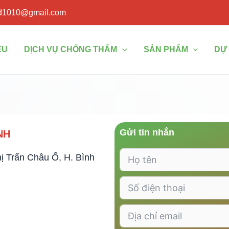
xd1010@gmail.com
ỆU
DỊCH VỤ CHỐNG THẤM
SẢN PHẨM
DỰ
Gửi tin nhắn
NH
hị Trấn Châu Ổ, H. Bình