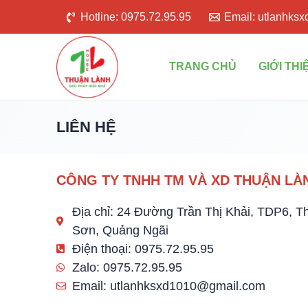
Skip
Hotline: 0975.72.95.95
Email: utlanhks
to
content
TRANG CHỦ
GIỚI THI
LIÊN HỆ
CÔNG TY TNHH TM VÀ XD THUẬN LÀ
Địa chỉ: 24 Đường Trần Thị Khải, TDP6, T
Sơn, Quảng Ngãi
Điện thoại: 0975.72.95.95
Zalo: 0975.72.95.95
Email: utlanhksxd1010@gmail.com