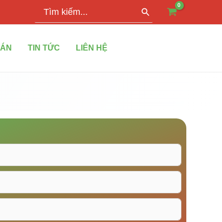
Search
for:
 ÁN
TIN TỨC
LIÊN HỆ