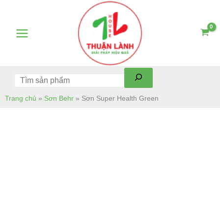
Skip
Tìm
Main
to
kiếm
Menu
content
Trang chủ
»
Sơn Behr
»
Sơn Super Health Green