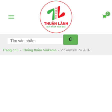
Skip
Tìm
Main
to
kiếm
Menu
content
Trang chủ
»
Chống thấm Vinkems
»
Vinkems® PU ACR