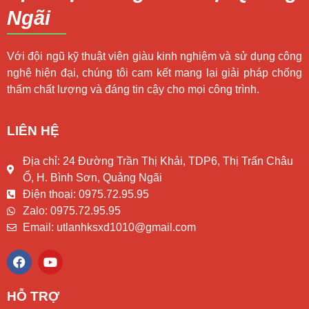
Ngãi
Với đội ngũ kỹ thuật viên giàu kinh nghiệm và sử dụng công
nghệ hiện đại, chúng tôi cam kết mang lại giải pháp chống
thấm chất lượng và đáng tin cậy cho mọi công trình.
LIÊN HỆ
Địa chỉ: 24 Đường Trần Thị Khải, TDP6, Thị Trấn Châu
Ổ, H. Bình Sơn, Quảng Ngãi
Điện thoại: 0975.72.95.95
Zalo: 0975.72.95.95
Email: utlanhksxd1010@gmail.com
F
Y
a
o
c
u
e
t
HỖ TRỢ
b
u